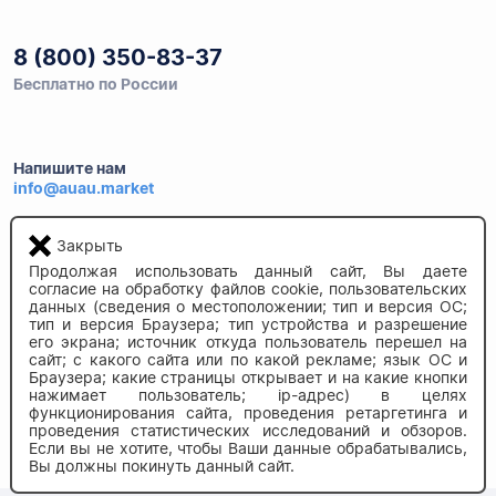
8 (800) 350-83-37
Бесплатно по России
Напишите нам
info@auau.market
236027, г.Калининград
Закрыть
ул.Калязинская 6, оф. 2
Продолжая использовать данный сайт, Вы даете
согласие на обработку файлов cookie, пользовательских
данных (сведения о местоположении; тип и версия ОС;
тип и версия Браузера; тип устройства и разрешение
его экрана; источник откуда пользователь перешел на
сайт; с какого сайта или по какой рекламе; язык ОС и
Браузера; какие страницы открывает и на какие кнопки
нажимает пользователь; ip-адрес) в целях
функционирования сайта, проведения ретаргетинга и
© 2020-2026 auau.market
проведения статистических исследований и обзоров.
Если вы не хотите, чтобы Ваши данные обрабатывались,
Вы должны покинуть данный сайт.