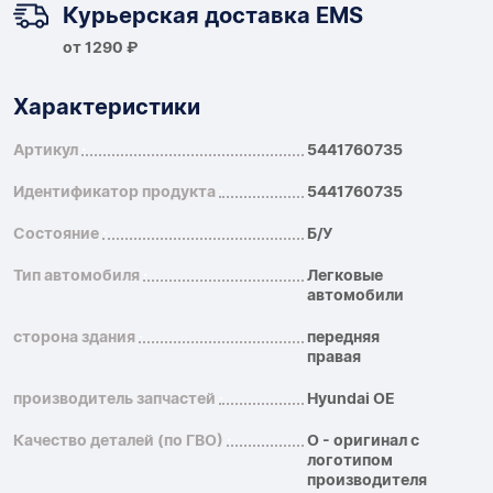
Курьерская доставка EMS
от 1290 ₽
Характеристики
Артикул
5441760735
Идентификатор продукта
5441760735
Состояние
Б/У
Тип автомобиля
Легковые
автомобили
сторона здания
передняя
правая
производитель запчастей
Hyundai OE
Качество деталей (по ГВО)
O - оригинал с
логотипом
производителя