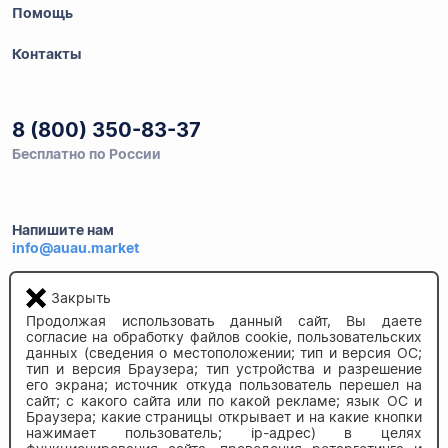
Помощь
Контакты
8 (800) 350-83-37
Бесплатно по России
Напишите нам
info@auau.market
Закрыть
236027, г.Калининград
ул.Калязинская 6, оф. 2
Продолжая использовать данный сайт, Вы даете
согласие на обработку файлов cookie, пользовательских
данных (сведения о местоположении; тип и версия ОС;
тип и версия Браузера; тип устройства и разрешение
его экрана; источник откуда пользователь перешел на
сайт; с какого сайта или по какой рекламе; язык ОС и
Браузера; какие страницы открывает и на какие кнопки
нажимает пользователь; ip-адрес) в целях