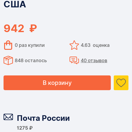
США
США
942 ₽
0 раз купили
4.63 оценка
848 осталось
40 отзывов
В корзину
Доставка
Почта России
1275 ₽