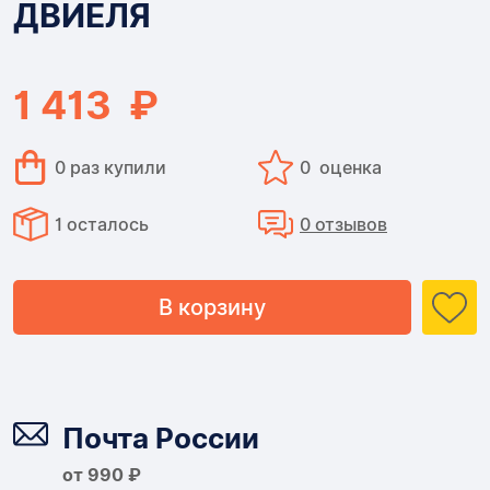
ДВИЕЛЯ
МАССА
ДВИЕЛЯ
1 413 ₽
0 раз купили
0 оценка
1 осталось
0 отзывов
В корзину
Доставка
Почта России
от 990 ₽