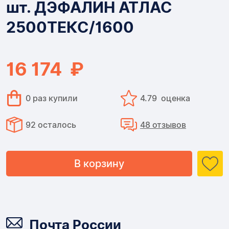
шт. ДЭФАЛИН АТЛАС
АТЛАС
2500ТЕКС/1600
2500ТЕКС/1600
16 174 ₽
0 раз купили
4.79 оценка
92 осталось
48 отзывов
В корзину
Доставка
Почта России