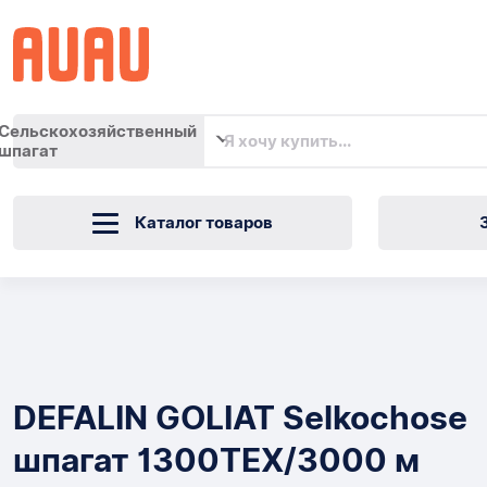
Сельскохозяйственный
шпагат
Каталог товаров
DEFALIN
GOLIAT
Товары
Selkochose
DEFALIN GOLIAT Selkochose
шпагат
шпагат 1300TEX/3000 м
1300TEX/3000