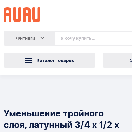
Фитинги
Каталог товаров
Уменьшение
тройного
Товары
слоя,
Уменьшение тройного
латунный
слоя, латунный 3/4 х 1/2 х
3/4