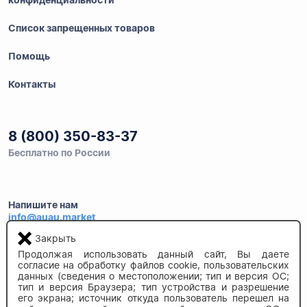
конфиденциальности
Список запрещенных товаров
Помощь
Контакты
8 (800) 350-83-37
Бесплатно по России
Напишите нам
info@auau.market
Закрыть
236027, г.Калининград
Продолжая использовать данный сайт, Вы даете
ул.Калязинская 6, оф. 2
согласие на обработку файлов cookie, пользовательских
данных (сведения о местоположении; тип и версия ОС;
тип и версия Браузера; тип устройства и разрешение
его экрана; источник откуда пользователь перешел на