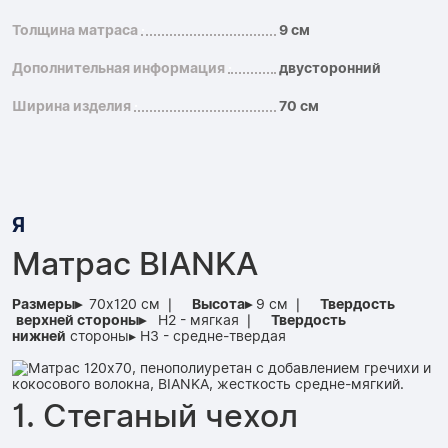
Толщина матраса
9 см
Дополнительная информация
двусторонний
Ширина изделия
70 см
Я
Матрас BIANKA
Размеры▸
70x120 см ❘
Высота▸
9 см ❘
Твердость
верхней
стороны▸
H2 - мягкая ❘
Твердость
нижней
стороны▸ H3 - средне-твердая
1. Стеганый чехол