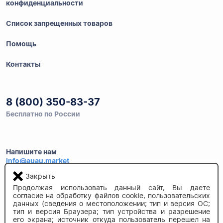
конфиденциальности
Список запрещенных товаров
Помощь
Контакты
8 (800) 350-83-37
Бесплатно по России
Напишите нам
info@auau.market
Закрыть
236027, г.Калининград
Продолжая использовать данный сайт, Вы даете
ул.Калязинская 6, оф. 2
согласие на обработку файлов cookie, пользовательских
данных (сведения о местоположении; тип и версия ОС;
тип и версия Браузера; тип устройства и разрешение
его экрана; источник откуда пользователь перешел на