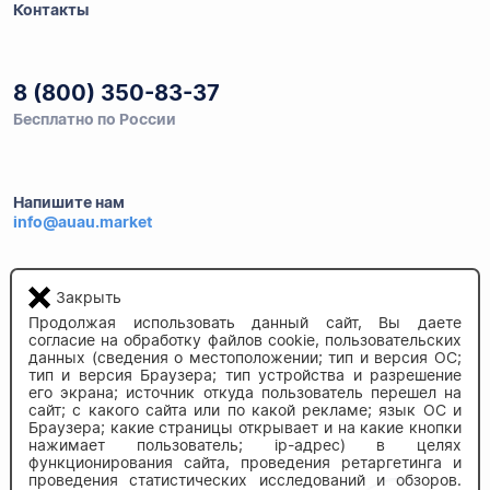
Контакты
8 (800) 350-83-37
Бесплатно по России
Напишите нам
info@auau.market
236027, г.Калининград
Закрыть
ул.Калязинская 6, оф. 2
Продолжая использовать данный сайт, Вы даете
согласие на обработку файлов cookie, пользовательских
данных (сведения о местоположении; тип и версия ОС;
тип и версия Браузера; тип устройства и разрешение
его экрана; источник откуда пользователь перешел на
сайт; с какого сайта или по какой рекламе; язык ОС и
Браузера; какие страницы открывает и на какие кнопки
нажимает пользователь; ip-адрес) в целях
© 2020-2026 auau.market
функционирования сайта, проведения ретаргетинга и
проведения статистических исследований и обзоров.