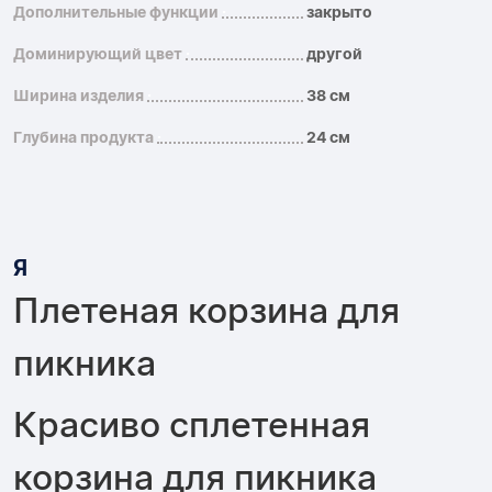
Дополнительные функции
закрыто
Доминирующий цвет
другой
Ширина изделия
38 см
Глубина продукта
24 см
Я
Плетеная корзина для
пикника
Красиво сплетенная
корзина для пикника