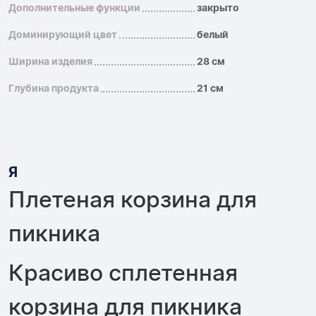
Дополнительные функции
закрыто
Доминирующий цвет
белый
Ширина изделия
28 см
Глубина продукта
21 см
Я
Плетеная корзина для
пикника
Красиво сплетенная
корзина для пикника