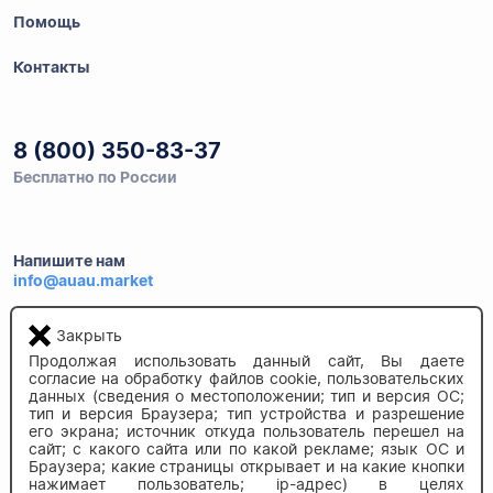
Помощь
Контакты
8 (800) 350-83-37
Бесплатно по России
Напишите нам
info@auau.market
Закрыть
236027, г.Калининград
ул.Калязинская 6, оф. 2
Продолжая использовать данный сайт, Вы даете
согласие на обработку файлов cookie, пользовательских
данных (сведения о местоположении; тип и версия ОС;
тип и версия Браузера; тип устройства и разрешение
его экрана; источник откуда пользователь перешел на
сайт; с какого сайта или по какой рекламе; язык ОС и
Браузера; какие страницы открывает и на какие кнопки
нажимает пользователь; ip-адрес) в целях