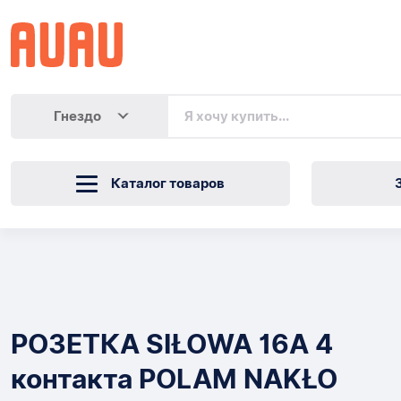
Гнездо
Каталог товаров
РОЗЕТКА
SIŁOWA
Товары
16A
РОЗЕТКА SIŁOWA 16A 4
4
контакта POLAM NAKŁO
контакта