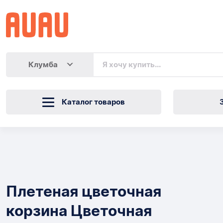
Клумба
Каталог товаров
Плетеная
цветочная
Товары
корзина
Плетеная цветочная
Цветочная
корзина Цветочная
корзина,