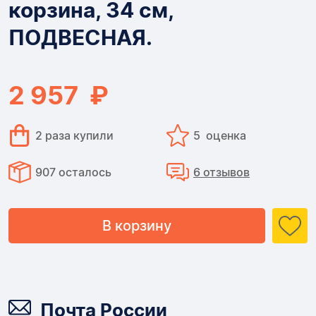
корзина, 34 см,
34
ПОДВЕСНАЯ.
см,
ПОДВЕСНАЯ.
2 957 ₽
2 раза купили
5 оценка
907 осталось
6 отзывов
В корзину
Доставка
Почта России