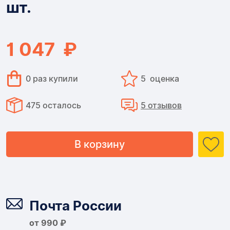
шт.
-
1
1 047 ₽
шт.
0 раз купили
5 оценка
475 осталось
5 отзывов
В корзину
Доставка
Почта России
от 990 ₽