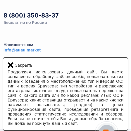
8 (800) 350-83-37
Бесплатно по России
Напишите нам
info@auau.market
236027, г.Калининград
Закрыть
ул.Калязинская 6, оф. 2
Продолжая использовать данный сайт, Вы даете
согласие на обработку файлов cookie, пользовательских
данных (сведения о местоположении; тип и версия ОС;
тип и версия Браузера; тип устройства и разрешение
его экрана; источник откуда пользователь перешел на
сайт; с какого сайта или по какой рекламе; язык ОС и
Браузера; какие страницы открывает и на какие кнопки
нажимает пользователь; ip-адрес) в целях
функционирования сайта, проведения ретаргетинга и
© 2020-2026 auau.market
проведения статистических исследований и обзоров.
Если вы не хотите, чтобы Ваши данные обрабатывались,
Вы должны покинуть данный сайт.