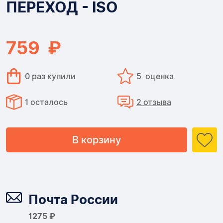
ПЕРЕХОД - ISO
-
ISO
759 ₽
0 раз купили
5 оценка
1 осталось
2 отзыва
В корзину
Доставка
Почта России
1275 ₽