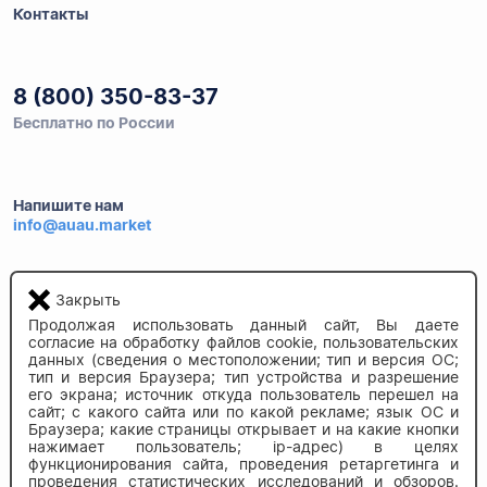
Контакты
8 (800) 350-83-37
Бесплатно по России
Напишите нам
info@auau.market
236027, г.Калининград
Закрыть
ул.Калязинская 6, оф. 2
Продолжая использовать данный сайт, Вы даете
согласие на обработку файлов cookie, пользовательских
данных (сведения о местоположении; тип и версия ОС;
тип и версия Браузера; тип устройства и разрешение
его экрана; источник откуда пользователь перешел на
сайт; с какого сайта или по какой рекламе; язык ОС и
Браузера; какие страницы открывает и на какие кнопки
нажимает пользователь; ip-адрес) в целях
© 2020-2026 auau.market
функционирования сайта, проведения ретаргетинга и
проведения статистических исследований и обзоров.