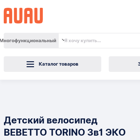
Многофункциональный
Каталог товаров
Детский
велосипед
Товары
BEBETTO
Детский велосипед
TORINO
BEBETTO TORINO 3в1 ЭКО
3в1