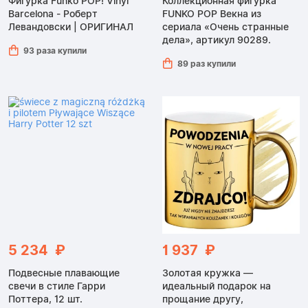
Фигурка Funko POP! Vinyl
Коллекционная фигурка
Barcelona - Роберт
FUNKO POP Векна из
Левандовски | ОРИГИНАЛ
сериала «Очень странные
дела», артикул 90289.
93 раза купили
89 раз купили
5 234 ₽
1 937 ₽
Подвесные плавающие
Золотая кружка —
свечи в стиле Гарри
идеальный подарок на
Поттера, 12 шт.
прощание другу,