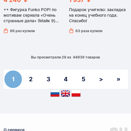
4 240 ₽
1 937 ₽
++ Фигурка Funko POP! по
Подарок учителю: закладка
мотивам сериала «Очень
на конец учебного года.
странные дела» (Майк 9)...
Спасибо!
66 раз купили
63 раза купили
Вы просмотрели 28 из 44939 товаров
1
2
3
4
5
>
»
О сервисе