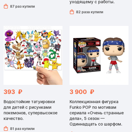
уходящему с работы.
87 раз купили
82 раза купили
393 ₽
3 900 ₽
Водостойкие татуировки
Коллекционная фигурка
для детей с рисунками
Funko POP по мотивам
покемонов, супервысокое
сериала «Очень странные
качество.
дела», 5 сезон —
Одиннадцать со шарфом.
81 раз купили