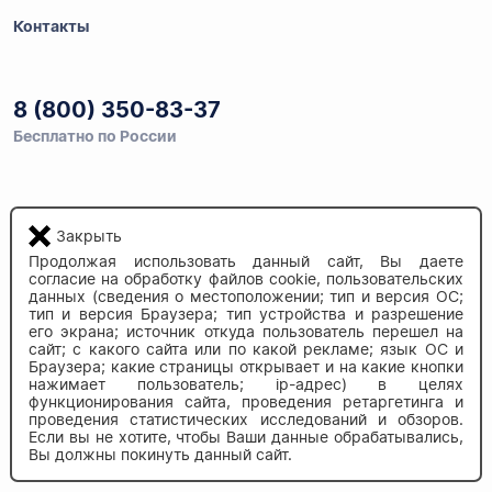
Контакты
8 (800) 350-83-37
Бесплатно по России
Напишите нам
Закрыть
info@auau.market
Продолжая использовать данный сайт, Вы даете
согласие на обработку файлов cookie, пользовательских
236027, г.Калининград
данных (сведения о местоположении; тип и версия ОС;
тип и версия Браузера; тип устройства и разрешение
ул.Калязинская 6, оф. 2
его экрана; источник откуда пользователь перешел на
сайт; с какого сайта или по какой рекламе; язык ОС и
Браузера; какие страницы открывает и на какие кнопки
нажимает пользователь; ip-адрес) в целях
функционирования сайта, проведения ретаргетинга и
проведения статистических исследований и обзоров.
Если вы не хотите, чтобы Ваши данные обрабатывались,
Вы должны покинуть данный сайт.
© 2020-2026 auau.market