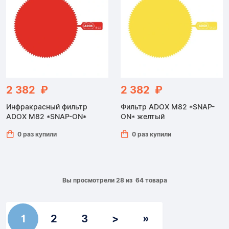
2 382 ₽
2 382 ₽
Инфракрасный фильтр
Фильтр ADOX M82 *SNAP-
ADOX M82 *SNAP-ON*
ON* желтый
0 раз купили
0 раз купили
Вы просмотрели 28 из 64 товара
1
2
3
>
»