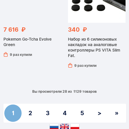
7 616 ₽
340 ₽
Pokemon Go-Tcha Evolve
Набор из 6 силиконовых
Green
накладок на аналоговые
контроллеры PS VITA Slim
9 раз купили
Fat.
9 раз купили
Вы просмотрели 28 из 1129 товаров
1
2
3
4
5
>
»