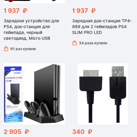
1 937 ₽
1 937 ₽
Зарядное устройство для
Зарядная док-станция TP4-
PS4, док-станция для
889 для 2 геймпадов PS4
геймпада, черный
SLIM PRO LED
светодиод, Micro USB
34 раза купили
61 раз купили
2 905 ₽
340 ₽