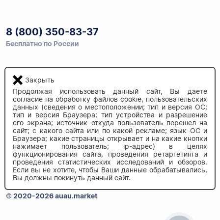
8 (800) 350-83-37
Бесплатно по России
Закрыть
Напишите нам
info@auau.market
Продолжая использовать данный сайт, Вы даете
согласие на обработку файлов cookie, пользовательских
данных (сведения о местоположении; тип и версия ОС;
тип и версия Браузера; тип устройства и разрешение
236027, г.Калининград
его экрана; источник откуда пользователь перешел на
ул.Калязинская 6, оф. 2
сайт; с какого сайта или по какой рекламе; язык ОС и
Браузера; какие страницы открывает и на какие кнопки
нажимает пользователь; ip-адрес) в целях
функционирования сайта, проведения ретаргетинга и
проведения статистических исследований и обзоров.
Если вы не хотите, чтобы Ваши данные обрабатывались,
Вы должны покинуть данный сайт.
© 2020-2026 auau.market