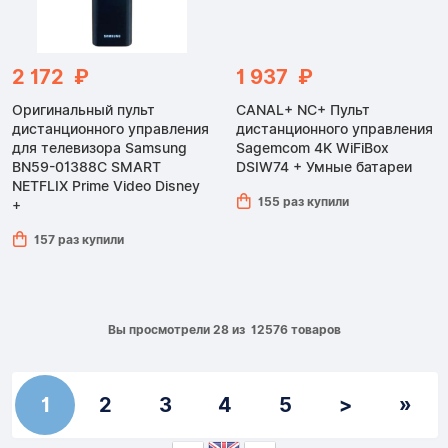
2 172 ₽
1 937 ₽
Оригинальный пульт
CANAL+ NC+ Пульт
дистанционного управления
дистанционного управления
для телевизора Samsung
Sagemcom 4K WiFiBox
BN59-01388C SMART
DSIW74 + Умные батареи
NETFLIX Prime Video Disney
155 раз купили
+
157 раз купили
Вы просмотрели 28 из 12576 товаров
1
2
3
4
5
>
»