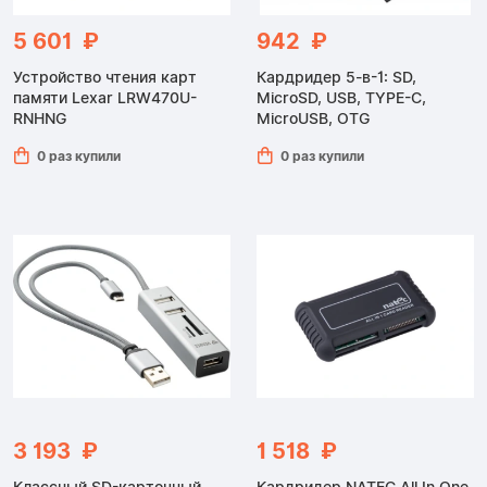
5 601 ₽
942 ₽
Устройство чтения карт
Кардридер 5-в-1: SD,
памяти Lexar LRW470U-
MicroSD, USB, TYPE-C,
RNHNG
MicroUSB, OTG
0 раз купили
0 раз купили
3 193 ₽
1 518 ₽