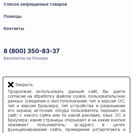
Список запрещенных товаров
Помощь
Контакты
8 (800) 350-83-37
Бесплатно по России
Напишите нам
Закрыть
info@auau.market
Продолжая использовать данный сайт, Вы даете
согласие на обработку файлов cookie, пользовательских
данных (сведения о местоположении; тип и версия ОС;
236027, г.Калининград
тип и версия Браузера; тип устройства и разрешение
ул.Калязинская 6, оф. 2
его экрана; источник откуда пользователь перешел на
сайт; с какого сайта или по какой рекламе; язык ОС и
Браузера; какие страницы открывает и на какие кнопки
нажимает пользователь; ip-адрес) в целях
функционирования сайта, проведения ретаргетинга и