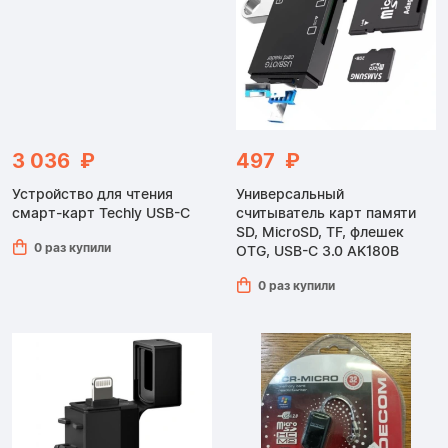
3 036 ₽
497 ₽
Устройство для чтения
Универсальный
смарт-карт Techly USB-C
считыватель карт памяти
SD, MicroSD, TF, флешек
0 раз купили
OTG, USB-C 3.0 AK180B
0 раз купили