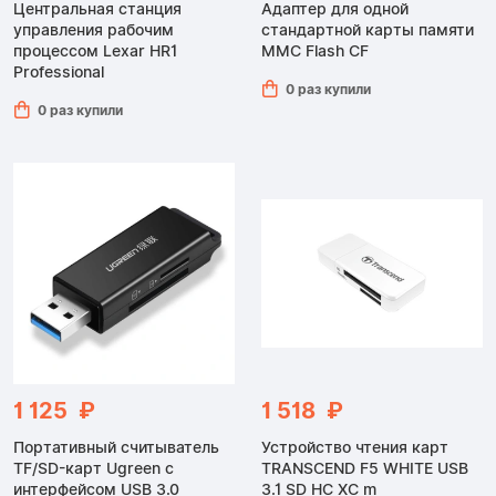
Центральная станция
Адаптер для одной
управления рабочим
стандартной карты памяти
процессом Lexar HR1
MMC Flash CF
Professional
0 раз купили
0 раз купили
1 125 ₽
1 518 ₽
Портативный считыватель
Устройство чтения карт
TF/SD-карт Ugreen с
TRANSCEND F5 WHITE USB
интерфейсом USB 3.0
3.1 SD HC XC m