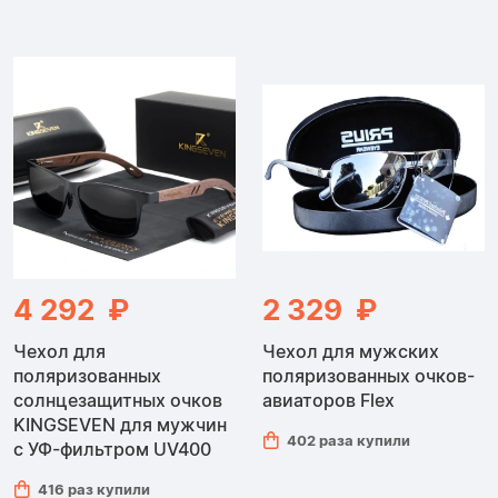
Солнцезащитные
Очки
4 292 ₽
2 329 ₽
Чехол для
Чехол для мужских
поляризованных
поляризованных очков-
солнцезащитных очков
авиаторов Flex
KINGSEVEN для мужчин
402 раза купили
с УФ-фильтром UV400
416 раз купили