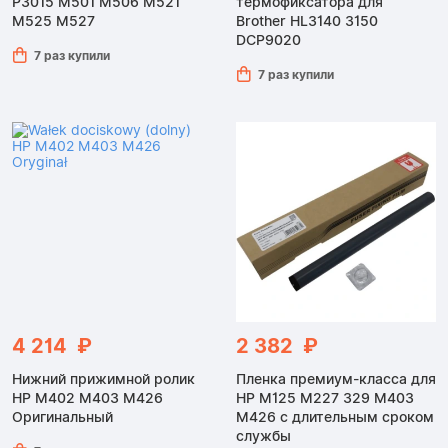
P3015 M501 M506 M521
термофиксатора для
M525 M527
Brother HL3140 3150
DCP9020
7 раз купили
7 раз купили
4 214 ₽
2 382 ₽
Нижний прижимной ролик
Пленка премиум-класса для
HP M402 M403 M426
HP M125 M227 329 M403
Оригинальный
M426 с длительным сроком
службы