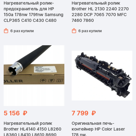
Нагревательный ролик-
Нагревательный ролик
предохранитель для HP
Brother HL 2130 2240 2270
150a 178nw 179fnw Samsung
2280 DCP 7065 7070 MFC
CLP365 C410 C430 C480
7460 7860
6 раз купили
6 раз купили
5 156 ₽
7 799 ₽
Нагревательный ролик
Оригинальная печь-
Brother HL4140 4150 L8260
контейнер HP Color Laser
L8360 L8410 L8610 8690
178 nw.