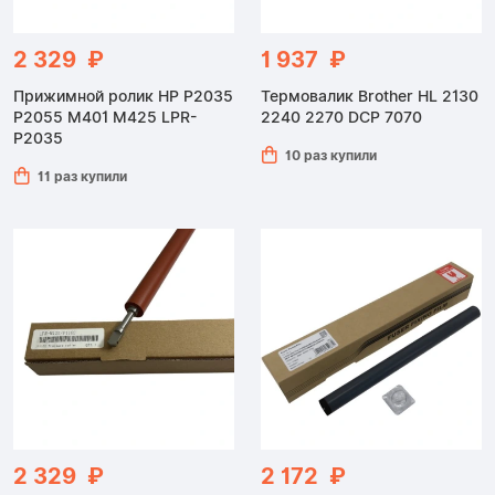
2 329 ₽
1 937 ₽
Прижимной ролик HP P2035
Термовалик Brother HL 2130
P2055 M401 M425 LPR-
2240 2270 DCP 7070
P2035
10 раз купили
11 раз купили
2 329 ₽
2 172 ₽