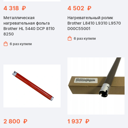
4 318 ₽
4 502 ₽
Металлическая
Нагревательный ролик
нагревательная фольга
Brother L8410 L9310 L9570
Brother HL 5440 DCP 8110
D00C55001
8250
6 раз купили
6 раз купили
2 800 ₽
1 937 ₽