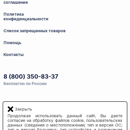
соглашение
Политика
конфиденциальности
Список запрещенных товаров
Помощь
Контакты
8 (800) 350-83-37
Бесплатно по России
Напишите нам
Закрыть
info@auau.market
Продолжая использовать данный сайт, Вы даете
согласие на обработку файлов cookie, пользовательских
данных (сведения о местоположении; тип и версия ОС;
236027, г.Калининград
тип и версия Браузера; тип устройства и разрешение