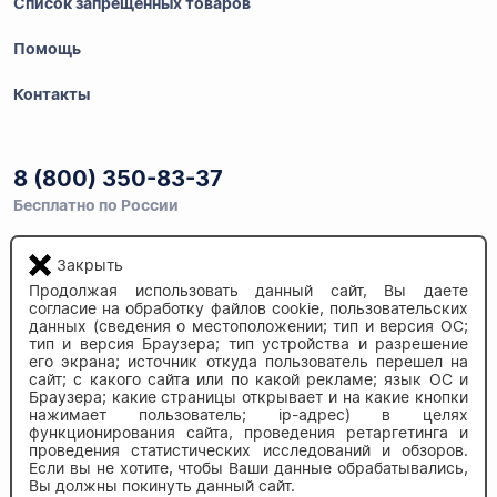
Список запрещенных товаров
Помощь
Контакты
8 (800) 350-83-37
Бесплатно по России
Закрыть
Напишите нам
Продолжая использовать данный сайт, Вы даете
согласие на обработку файлов cookie, пользовательских
info@auau.market
данных (сведения о местоположении; тип и версия ОС;
тип и версия Браузера; тип устройства и разрешение
его экрана; источник откуда пользователь перешел на
236027, г.Калининград
сайт; с какого сайта или по какой рекламе; язык ОС и
ул.Калязинская 6, оф. 2
Браузера; какие страницы открывает и на какие кнопки
нажимает пользователь; ip-адрес) в целях
функционирования сайта, проведения ретаргетинга и
проведения статистических исследований и обзоров.
Если вы не хотите, чтобы Ваши данные обрабатывались,
Вы должны покинуть данный сайт.