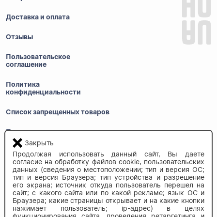
Доставка и оплата
Отзывы
Пользовательское
соглашение
Политика
конфиденциальности
Список запрещенных товаров
Помощь
Закрыть
Контакты
Продолжая использовать данный сайт, Вы даете
согласие на обработку файлов cookie, пользовательских
данных (сведения о местоположении; тип и версия ОС;
тип и версия Браузера; тип устройства и разрешение
его экрана; источник откуда пользователь перешел на
8 (800) 350-83-37
сайт; с какого сайта или по какой рекламе; язык ОС и
Бесплатно по России
Браузера; какие страницы открывает и на какие кнопки
нажимает пользователь; ip-адрес) в целях
функционирования сайта, проведения ретаргетинга и