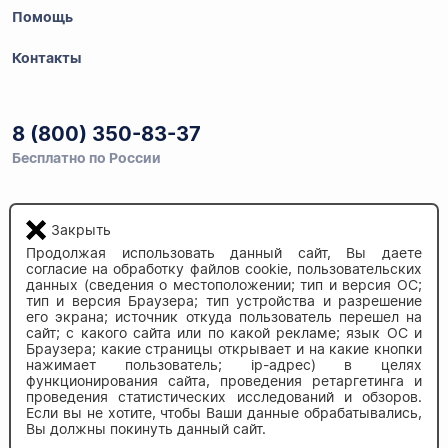
Помощь
Контакты
8 (800) 350-83-37
Бесплатно по России
Закрыть
Напишите нам
info@auau.market
Продолжая использовать данный сайт, Вы даете
согласие на обработку файлов cookie, пользовательских
данных (сведения о местоположении; тип и версия ОС;
тип и версия Браузера; тип устройства и разрешение
236027, г.Калининград
его экрана; источник откуда пользователь перешел на
ул.Калязинская 6, оф. 2
сайт; с какого сайта или по какой рекламе; язык ОС и
Браузера; какие страницы открывает и на какие кнопки
нажимает пользователь; ip-адрес) в целях
функционирования сайта, проведения ретаргетинга и
проведения статистических исследований и обзоров.
Если вы не хотите, чтобы Ваши данные обрабатывались,
Вы должны покинуть данный сайт.