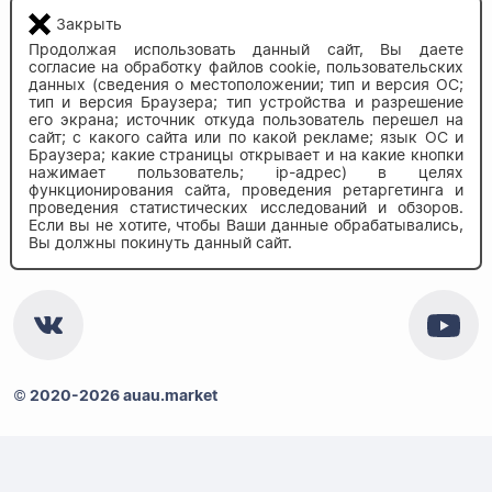
Закрыть
8 (800) 350-83-37
Продолжая использовать данный сайт, Вы даете
Бесплатно по России
согласие на обработку файлов cookie, пользовательских
данных (сведения о местоположении; тип и версия ОС;
тип и версия Браузера; тип устройства и разрешение
его экрана; источник откуда пользователь перешел на
сайт; с какого сайта или по какой рекламе; язык ОС и
Напишите нам
Браузера; какие страницы открывает и на какие кнопки
info@auau.market
нажимает пользователь; ip-адрес) в целях
функционирования сайта, проведения ретаргетинга и
проведения статистических исследований и обзоров.
236027, г.Калининград
Если вы не хотите, чтобы Ваши данные обрабатывались,
ул.Калязинская 6, оф. 2
Вы должны покинуть данный сайт.
© 2020-2026 auau.market