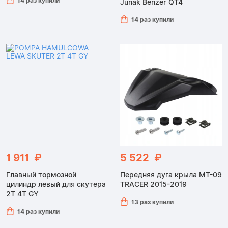
14 раз купили
Junak Benzer QT4
14 раз купили
1 911 ₽
5 522 ₽
Главный тормозной
Передняя дуга крыла MT-09
цилиндр левый для скутера
TRACER 2015-2019
2T 4T GY
13 раз купили
14 раз купили