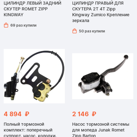
ЦИЛИНДР ЛЕВЫЙ ЗАДНИЙ
ЦИЛИНДР ПРАВЫЙ ДЛЯ
СКУТЕР ROMET ZIPP
СКУТЕРА 2Т 4Т Zipp
KINGWAY
Kingway Zumico Крепление
зеркала
69 раз купили
50 раз купили
4 894 ₽
2 146 ₽
Полный тормозной
Насос тормозной системы
комплект: поперечный
для мопеда Junak Romet
суппорт, насос, колодки,
Zipp Barton