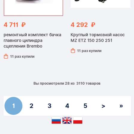
4 711 ₽
4 292 ₽
ремонтный комплект бачка
Круглый тормозной насос
главного цилиндра
MZ ETZ 150 250 251
сцепления Brembo
11 раз купили
11 раз купили
Вы просмотрели 28 из 3110 товаров
1
2
3
4
5
>
»